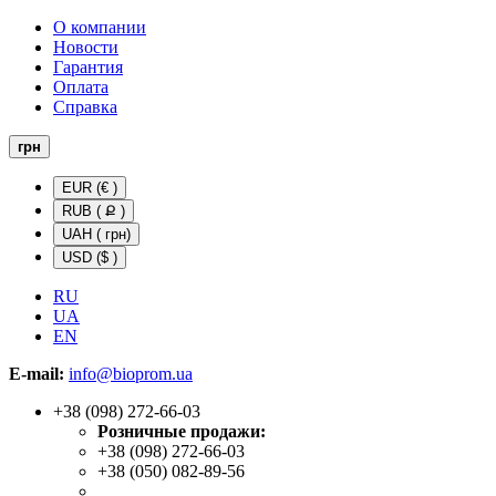
О компании
Новости
Гарантия
Оплата
Справка
грн
EUR (€ )
RUB ( Ք )
UAH ( грн)
USD ($ )
RU
UA
EN
E-mail:
info@bioprom.ua
+38 (098) 272-66-03
Розничные продажи:
+38 (098) 272-66-03
+38 (050) 082-89-56