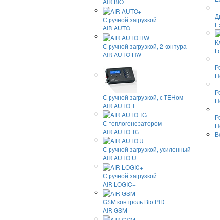
AIR BIO
Д
С ручной загрузкой
E
AIR AUTO+
К
С ручной загрузкой, 2 контура
Г
AIR AUTO HW
Р
П
Р
С ручной загрузкой, с ТЕНом
П
AIR AUTO T
Р
С теплогенератором
П
AIR AUTO TG
В
С ручной загрузкой, усиленный
AIR AUTO U
С ручной загрузкой
AIR LOGIC+
GSM контроль Bio PID
AIR GSM