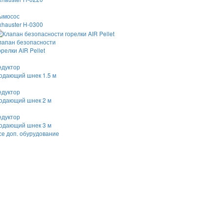
ымосос
xhauster H-0300
лапан безопасности
орелки AIR Pellet
едуктор
одающий шнек 1.5 м
едуктор
одающий шнек 2 м
едуктор
одающий шнек 3 м
се доп. обурудование