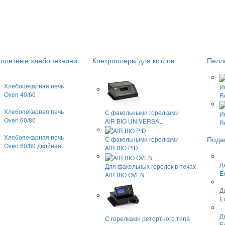
ллетные хлебопекарни
Контроллеры для котлов
Пелл
Хлебопекарная печь
И
Oven 40/60
R
Хлебопекарная печь
С факельными горелками
И
Oven 60/80
AIR BIO UNIVERSAL
R
Хлебопекарная печь
Пода
С факельными горелками
Oven 60/80 двойная
AIR BIO PID
Д
Для факельных горелок в печах
E
AIR BIO OVEN
Д
E
Д
С горелками ретортного типа
E