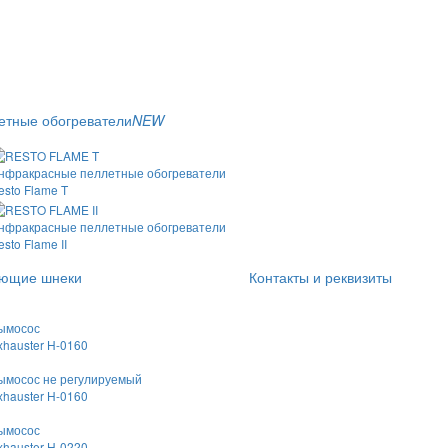
етные обогреватели
NEW
нфракрасные пеллетные обогреватели
esto Flame T
нфракрасные пеллетные обогреватели
esto Flame II
ющие шнеки
Контакты и реквизиты
ымосос
xhauster H-0160
ымосос не регулируемый
xhauster H-0160
ымосос
xhauster H-0220