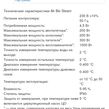
Технические характеристики Air Bio Steam
230 В ±10%
Питание контроллера:
50 Гц
Потребляемая мощность:
4,5 Вт
Максимальная мощность вентилятора*:
200 Вт
Максимальная мощность колосника*:
200 Вт
Максимальная мощность питателя*:
300 Вт
Максимальная мощность воспламенителя*:
1000 Вт
Точность измерения температуры воды на
2 °C
выходе:
Точность измерения остальных температур:
2 °C
Диапазон измерения температуры:
0-400 °C
Диапазон измерения температуры дымовых
0-400 °C
газов:
от 10 °C до 50
Температура эксплуатации:
°C
Влажность:
5-95 %
Степень защиты:
IP40
Защита от замерзания, при температуре ниже 5 °C
включается циркуляционный насос ЦО
* — при этом, суммарная нагрузка на весь блок управления не