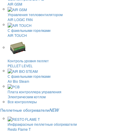
AIR GSM
Управления тепловентилятором
AIR LOGIC FAN
С факельными горелками
AIR TOUCH
Контроль уровня пеллет
PELLET LEVEL
С факельными горелками
Air Bio Steam
Плата контроллера управления
Электрическим котлом
Все контроллеры
Пеллетные обогреватели
NEW
Инфракрасные пеллетные обогреватели
Resto Flame T