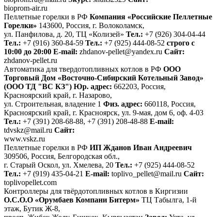
bioprom-air.ru
Пеллетные горелки в РФ
Компания «Российские Пеллетные
Горелки»
143600, Россия, г. Волоколамск,
ул. Панфилова, д. 20, ТЦ «Колизей»
Тел.:
+7 (926) 304-04-44
Тел.:
+7 (916) 360-84-59
Тел.:
+7 (925) 444-08-52
строго с
10:00 до 20:00
E-mail:
zhdanov-pellet@yandex.ru
Сайт:
zhdanov-pellet.ru
Автоматика для твердотопливных котлов в РФ
ООО
Торговый Дом «Восточно-Сибирский Котельный Завод»
(ООО ТД "ВС КЗ")
Юр. адрес:
662203, Россия,
Красноярский край, г. Назарово,
ул. Строительная, владение 1
Физ. адреc:
660118, Россия,
Красноярский край, г. Красноярск, ул. 9-мая, дом 6, оф. 4-03
Тел.:
+7 (391) 208-68-88, +7 (391) 208-48-88
E-mail:
tdvskz@mail.ru
Сайт:
www.vskz.ru
Пеллетные горелки в РФ
ИП Жданов Иван Андреевич
309506, Россия, Белгородская обл.,
г. Старый Оскол, ул. Хмелева, 20
Тел.:
‎+7 (925) 444-08-52
Тел.:
+7 (919) 435-04-21
E-mail:
toplivo_pellet@mail.ru
Сайт:
toplivopellet.com
Контроллеры для твёрдотопливных котлов в Киргизии
О.С.О.О «Орумбаев Компани Битерм»
ТЦ Табылга, 1-й
этаж, Бутик Ж-8,