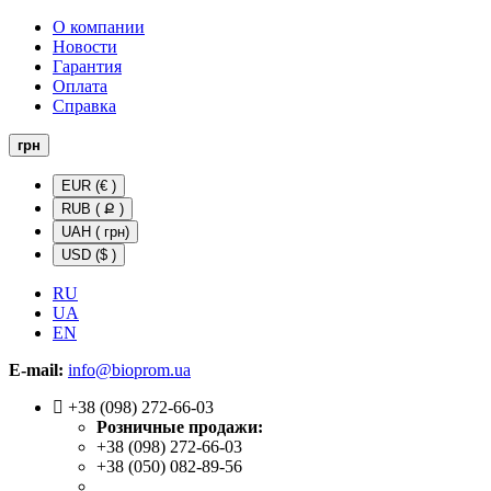
О компании
Новости
Гарантия
Оплата
Справка
грн
EUR (€ )
RUB ( Ք )
UAH ( грн)
USD ($ )
RU
UA
EN
E-mail:
info@bioprom.ua
+38 (098) 272-66-03
Розничные продажи:
+38 (098) 272-66-03
+38 (050) 082-89-56