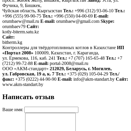
просп. Жибек Жолу, Бишкек, Кыргызстан
Завод:
Уста, ул.
Фучика, 9, Бишкек,
Чуйская область, Кыргызстан
Тел.:
+996 (312) 93-06-10
Тел.:
+996 (555) 99-90-75
Тел.:
+996 (550) 04-00-69
E-mail:
orumbaew@mail.ru
E-mail:
orumbaew@gmail.com
Skype:
orumbaev79
Сайт:
kotly-biterm.satu.kz
Сайт:
bitherm.kg
Контроллеры для твёрдотопливных котлов в Казахстане
ИП
«Портал 2008»
100009, Казахстан, г. Караганда,
ул. Ермекова, 116, каб. 241
Тел.:
+7 (707) 165-65-48
Тел.:
+7
(7212) 99-72-88
E-mail:
portal-2008@mail.ru
ООО «АКМ-стандарт»
212029, Беларусь, г. Могилев,
ул. Габровская, 19 а, к. 7
Тел.:
+375 (029) 105-04-29
Тел./
факс:
+375 (0222) 44-90-90
E-mail:
info@akm-standart.by
Сайт:
www.akm-standart.by
Написать отзыв
Ваше имя: