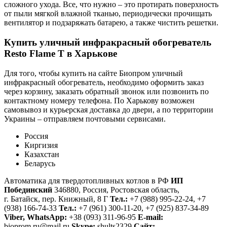
сложного ухода. Все, что нужно – это протирать поверхность
от пыли мягкой влажной тканью, периодически прочищать
вентилятор и подзаряжать батарею, а также чистить решетки.
Купить уличный инфракрасный обогреватель
Resto Flame T в Харькове
Для того, чтобы купить на сайте Биопром уличный
инфракрасный обогреватель, необходимо оформить заказ
через корзину, заказать обратный звонок или позвонить по
контактному номеру телефона. По Харькову возможен
самовывоз и курьерская доставка до двери, а по территории
Украины – отправляем почтовыми сервисами.
Россия
Киргизия
Казахстан
Беларусь
Автоматика для твердотопливных котлов в РФ
ИП
Побединский
346880, Россия, Ростовская область,
г. Батайск, пер. Книжный, 8 Г
Тел.:
+7 (988) 995-22-24, +7
(938) 166-74-33
Тел.:
+7 (961) 300-11-20, +7 (925) 837-34-89
Viber, WhatsApp:
+38 (093) 311-96-95
E-mail:
bioprom.ru@mail.ru
Skype:
shults2329
Сайт: