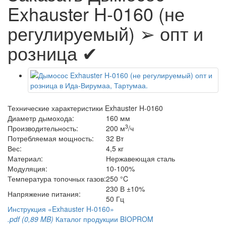
Exhauster H-0160 (не
регулируемый) ➢ опт и
розница ✔
Технические характеристики Exhauster H-0160
Диаметр дымохода:
160 мм
3
Производительность:
200 м
/ч
Потребляемая мощность:
32 Вт
Вес:
4,5 кг
Материал:
Нержавеющая сталь
Модуляция:
10-100%
Температура топочных газов:
250 °C
230 В ±10%
Напряжение питания:
50 Гц
Инструкция «Exhauster H-0160»
.pdf (0,89 MB)
Каталог продукции BIOPROM