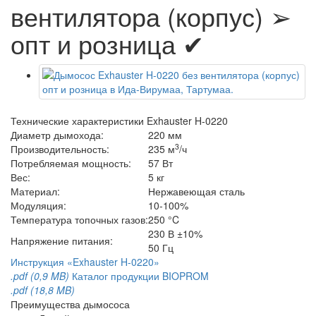
вентилятора (корпус) ➢
опт и розница ✔
Технические характеристики Exhauster H-0220
Диаметр дымохода:
220 мм
3
Производительность:
235 м
/ч
Потребляемая мощность:
57 Вт
Вес:
5 кг
Материал:
Нержавеющая сталь
Модуляция:
10-100%
Температура топочных газов:
250 °C
230 В ±10%
Напряжение питания:
50 Гц
Инструкция «Exhauster H-0220»
.pdf (0,9 MB)
Каталог продукции BIOPROM
.pdf (18,8 MB)
Преимущества дымососа