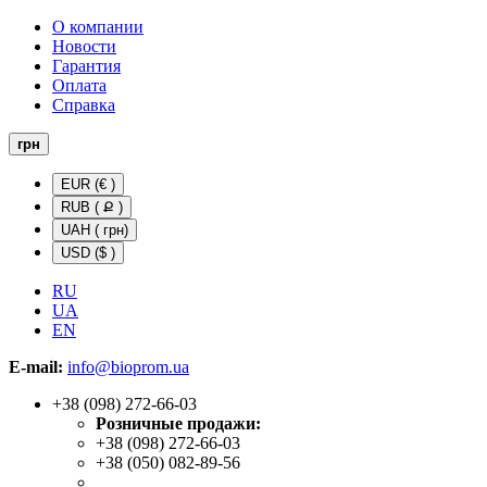
О компании
Новости
Гарантия
Оплата
Справка
грн
EUR (€ )
RUB ( Ք )
UAH ( грн)
USD ($ )
RU
UA
EN
E-mail:
info@bioprom.ua
+38 (098) 272-66-03
Розничные продажи:
+38 (098) 272-66-03
+38 (050) 082-89-56