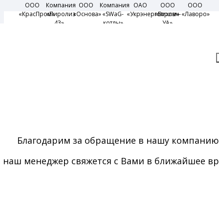
ООО
Компания
ООО
Компания
ОАО
ООО
ООО
«КрасПром»
«Пиролиз
«Основа»
«SWaG-
«Укрэнергопром»
«Вихлач-
«Лаворо»
43»
котлы»
УА»
ПЕЛЛЕТНЫЕ
Заказать обратный звонок
ГОРЕЛКИ AIR
PELLET
Надежные пеллетные горелки от
украинского производителя —
Благодарим за обращение в нашу компанию
Биопром
наш менеджер свяжется с Вами в ближайшее в
ОТПРАВИТЬ
Компания Биопром
ДЛЯ ДИЛЕРОВ