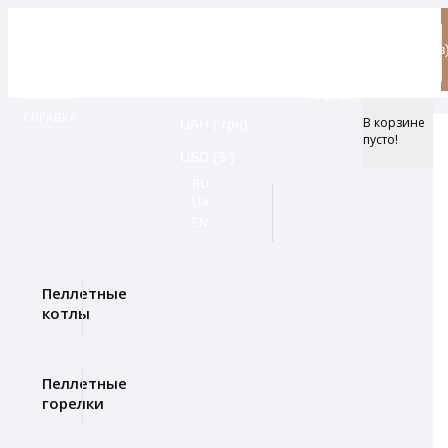
грн
+38
0
E-mail:
О КОМПАНИИ
(098)
товар(ов
info@bioprom.ua
НОВОСТИ
EUR (€ )
272-
- 0 грн
ГАРАНТИЯ
RUB ( Ք )
66-03
ОПЛАТА
СПРАВКА
В корзине
UAH ( грн)
пусто!
USD ($ )
RU
UA
EN
Пеллетные
котлы
Пеллетные
горелки