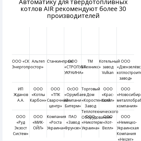
Автоматику для твердотопливных
котлов AIR рекомендуют более 30
производителей
ООО «СК
Альтеп
Станкинпром
ООО
ТМ
Котельный
ООО
Энергопростор»
«СТРОПУВА-
«Техникс»
завод
«Дзензелёвс
УКРАИНА»
Vulkan
котлострои
завод»
ИП
ООО
ООО
ОсОО
Торговый
ООО
ООО
Жданов
«Котлы
«ТПК
«Орумбаев
Дом
«Крас-
«Новосибир
А.А.
Карбон»
Сварочный
Компани
«Коростенский
Котел»
металлобра
центр»
Битерм»
Завод
компания»
Теплотехнического
ООО
ООО
Компания
ПАО
ООО
ООО
ООО
Оборудования»
«Руд
«МИК-
«Роста
«Завод
«Никотерм
«Хот-
«Немецко-
Экзост
ОЙЛ»
Украина»
Фрунзе»
Украина»
Велл»
Украинская
Систем»
Компания
«Heizer»