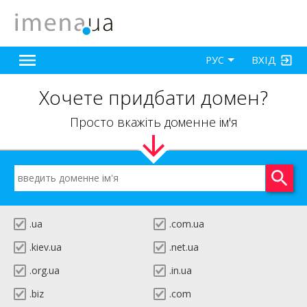
ВХІД
РУС
Хочете придбати домен?
Просто вкажіть доменне ім'я
.ua
.com.ua
.kiev.ua
.net.ua
.org.ua
.in.ua
.biz
.com