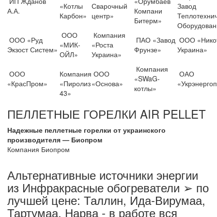
ИП Жданов
«Орумбаев
«Котлы
Сварочный
Завод
А.А.
Компани
Карбон»
центр»
Теплотехнич
Битерм»
Оборудован
ООО
Компания
ООО «Руд
ПАО «Завод
ООО «Нико
«МИК-
«Роста
Экзост Систем»
Фрунзе»
Украина»
ОЙЛ»
Украина»
Компания
ООО
Компания
ООО
ОАО
«SWaG-
«КрасПром»
«Пиролиз
«Основа»
«Укрэнерго
котлы»
43»
ПЕЛЛЕТНЫЕ ГОРЕЛКИ AIR PELLET
Надежные пеллетные горелки от украинского
производителя — Биопром
Компания Биопром
Альтернативные источники энергии
из Инфракрасные обогреватели ➢ по
лучшей цене: Таллин, Ида-Вирумаа,
Тартумаа, Нарва - в работе вся