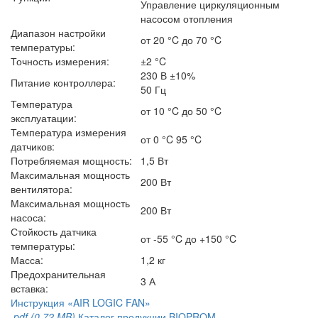
Управление циркуляционным
насосом отопления
Диапазон настройки
от 20 °C до 70 °C
температуры:
Точность измерения:
±2 °C
230 В ±10%
Питание контроллера:
50 Гц
Температура
от 10 °C до 50 °C
эксплуатации:
Температура измерения
от 0 °C 95 °C
датчиков:
Потребляемая мощность:
1,5 Вт
Максимальная мощность
200 Вт
вентилятора:
Максимальная мощность
200 Вт
насоса:
Стойкость датчика
от -55 °C до +150 °C
температуры:
Масса:
1,2 кг
Предохранительная
3 А
вставка:
Инструкция «AIR LOGIC FAN»
.pdf (0.72 MB)
Каталог продукции BIOPROM