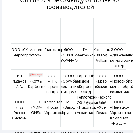
котлов AIR рекомендуют более 30
производителей
ООО «СК
Альтеп
Станкинпром
ООО
ТМ
Котельный
ООО
Энергопростор»
«СТРОПУВА-
«Техникс»
завод
«Дзензелёвс
УКРАИНА»
Vulkan
котлострои
завод»
ИП
ООО
ООО
ОсОО
Торговый
ООО
ООО
Жданов
«Котлы
«ТПК
«Орумбаев
Дом
«Крас-
«Новосибир
А.А.
Карбон»
Сварочный
Компани
«Коростенский
Котел»
металлобра
центр»
Битерм»
Завод
компания»
Теплотехнического
ООО
ООО
Компания
ПАО
ООО
ООО
ООО
Оборудования»
«Руд
«МИК-
«Роста
«Завод
«Никотерм
«Хот-
«Немецко-
Экзост
ОЙЛ»
Украина»
Фрунзе»
Украина»
Велл»
Украинская
Систем»
Компания
«Heizer»