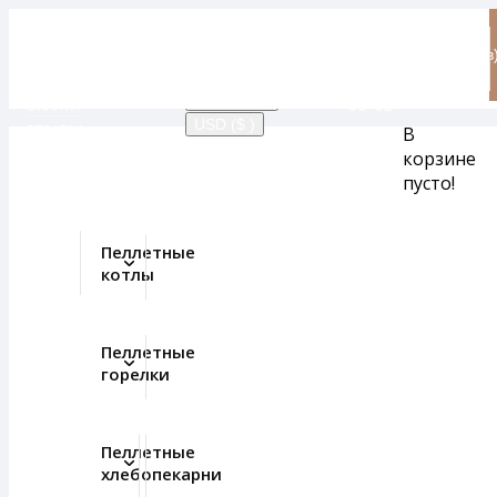
грн
+38
0
E-mail:
О КОМПАНИИ
EUR (€ )
(098)
товар(ов
info@bioprom.ua
НОВОСТИ
RUB ( Ք )
272-
- 0 грн
ГАРАНТИЯ
UAH ( грн)
66-03
ОПЛАТА
USD ($ )
СПРАВКА
В
RU
корзине
UA
пусто!
EN
Пеллетные
котлы
Пеллетные
горелки
Пеллетные
хлебопекарни