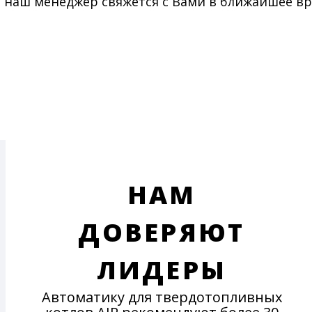
наш менеджер свяжется с Вами в ближайшее в
ОТПРАВИТЬ
систем отопления от различных сбоев в
работе и поломок. Ваше тепло – наша забота.
Производим Шнеки, пеллетные обогреватели
и комплектующие для твердотопливных
котлов;
НАМ
ДОВЕРЯЮТ
ЛИДЕРЫ
Автоматику для твердотопливных