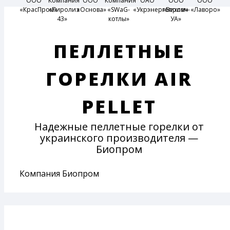
ООО
Компания
ООО
Компания
ОАО
ООО
ООО
«КрасПром»
«Пиролиз
«Основа»
«SWaG-
«Укрэнергопром»
«Вихлач-
«Лаворо»
43»
котлы»
УА»
ПЕЛЛЕТНЫЕ
ГОРЕЛКИ AIR
PELLET
Надежные пеллетные горелки от
украинского производителя —
Биопром
Компания Биопром