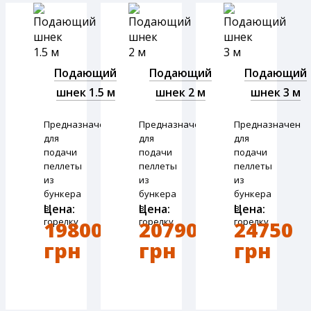
Подающий
Подающий
Подающий
шнек 1.5 м
шнек 2 м
шнек 3 м
Предназначен
Предназначен
Предназначен
для
для
для
подачи
подачи
подачи
пеллеты
пеллеты
пеллеты
из
из
из
бункера
бункера
бункера
в
Цена:
в
Цена:
в
Цена:
горелку
горелку
горелку
19800
20790
24750
грн
грн
грн