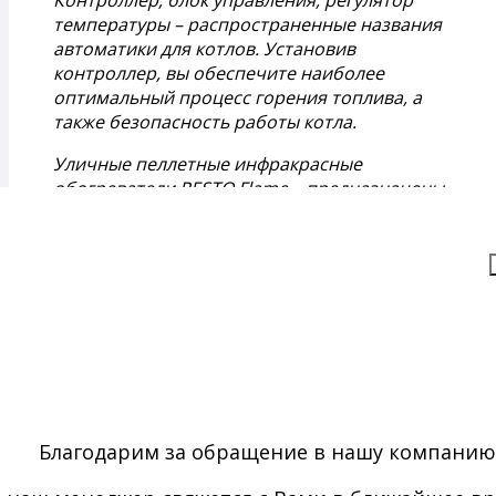
Контроллер, блок управления, регулятор
температуры – распространенные названия
автоматики для котлов. Установив
контроллер, вы обеспечите наиболее
оптимальный процесс горения топлива, а
также безопасность работы котла.
Уличные пеллетные инфракрасные
обогреватели RESTO Flame – предназначены
для обогрева летних площадок, террас,
веранд и просто открытых территорий.
Заказать обратный звонок
Благодаря своим эксплуатационным
характеристикам дымососы для котлов
компании Exhauste пользуются успехом среди
тех, кто пользуется автономными системами
обогрева.
Группа безопасности для твердотопливного
котла, системы отопления — это
Благодарим за обращение в нашу компанию
предохранительный клапан, воздухоотводчик
и манометр, предназначенные для защиты