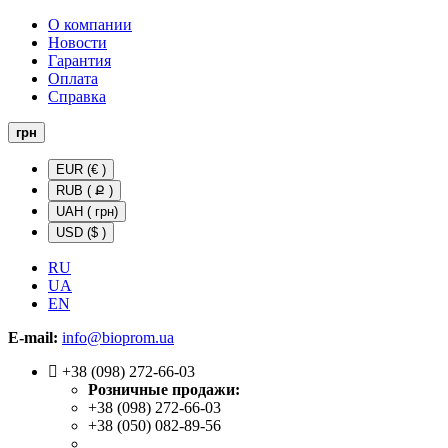
О компании
Новости
Гарантия
Оплата
Справка
грн
EUR (€ )
RUB ( Ք )
UAH ( грн)
USD ($ )
RU
UA
EN
E-mail:
info@bioprom.ua
+38 (098) 272-66-03
Розничные продажи:
+38 (098) 272-66-03
+38 (050) 082-89-56